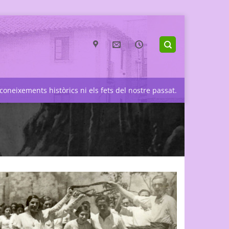
coneixements històrics ni els fets del nostre passat.