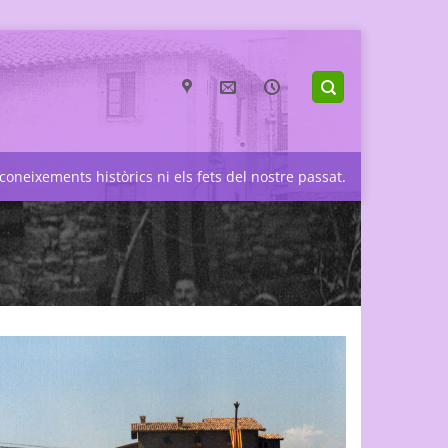
coneixements històrics ni els fets del nostre passat.