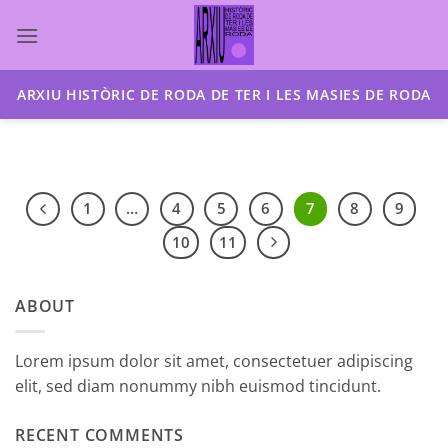
Skip
to
content
ARXIU HISTÒRIC DE RODA DE TER I LES MASIES DE RODA
1
…
4
5
6
7
8
9
10
11
ABOUT
Lorem ipsum dolor sit amet, consectetuer adipiscing
elit, sed diam nonummy nibh euismod tincidunt.
RECENT COMMENTS