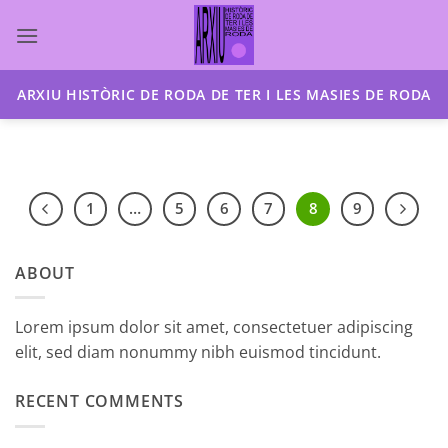
Skip
to
content
ARXIU HISTÒRIC DE RODA DE TER I LES MASIES DE RODA
1
…
5
6
7
8
9
ABOUT
Lorem ipsum dolor sit amet, consectetuer adipiscing
elit, sed diam nonummy nibh euismod tincidunt.
RECENT COMMENTS