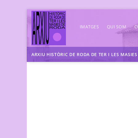
Skip
to
IMATGES
QUI SOM
C
content
ARXIU HISTÒRIC DE RODA DE TER I LES MASIE