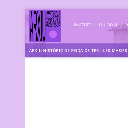
Skip
to
IMATGES
QUI SOM
C
content
ARXIU HISTÒRIC DE RODA DE TER I LES MASIE