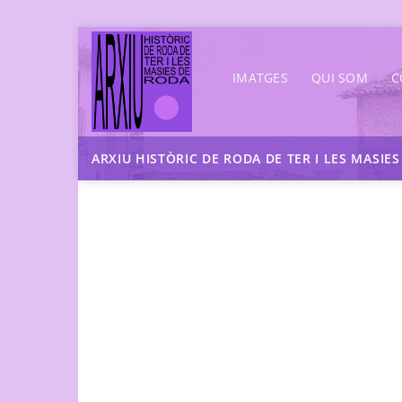
Skip
to
IMATGES
QUI SOM
C
content
ARXIU HISTÒRIC DE RODA DE TER I LES MASIE